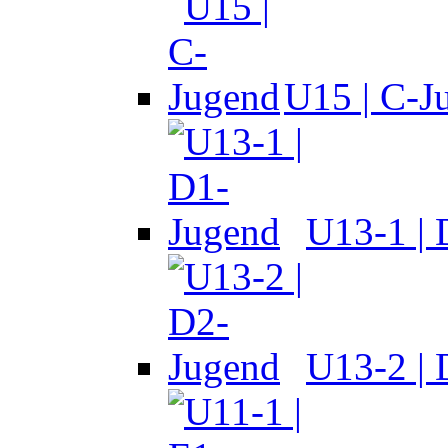
U15 | C-J
U13-1 |
U13-2 |