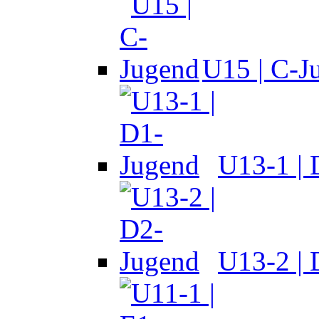
U15 | C-J
U13-1 |
U13-2 |