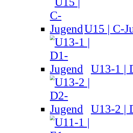
U15 | C-J
U13-1 |
U13-2 |