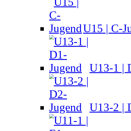
U15 | C-J
U13-1 |
U13-2 |