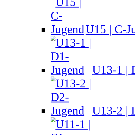
U15 | C-J
U13-1 |
U13-2 |