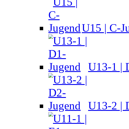
U15 | C-J
U13-1 |
U13-2 |