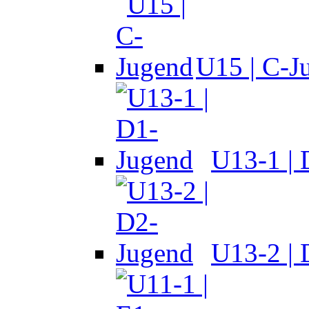
U15 | C-J
U13-1 |
U13-2 |