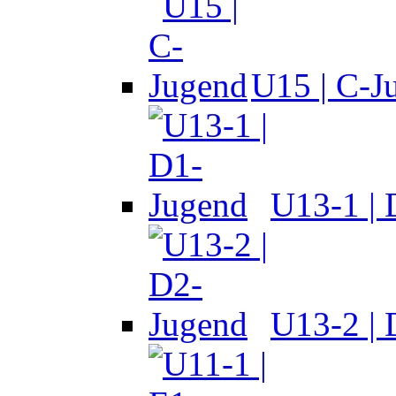
U15 | C-J
U13-1 |
U13-2 |