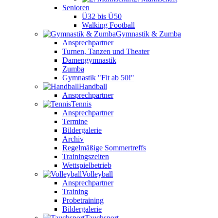
Senioren
Ü32 bis Ü50
Walking Football
Gymnastik & Zumba
Ansprechpartner
Turnen, Tanzen und Theater
Damengymnastik
Zumba
Gymnastik "Fit ab 50!"
Handball
Ansprechpartner
Tennis
Ansprechpartner
Termine
Bildergalerie
Archiv
Regelmäßige Sommertreffs
Trainingszeiten
Wettspielbetrieb
Volleyball
Ansprechpartner
Training
Probetraining
Bildergalerie
Tauchsport