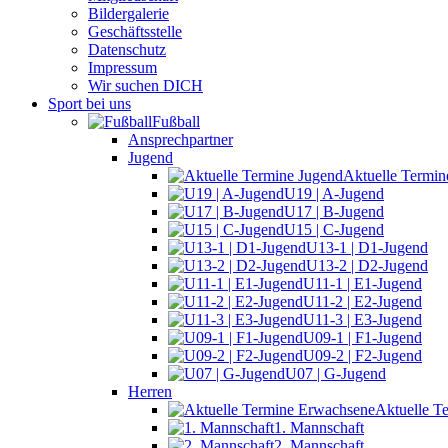
Bildergalerie
Geschäftsstelle
Datenschutz
Impressum
Wir suchen DICH
Sport bei uns
Fußball
Ansprechpartner
Jugend
Aktuelle Termin
U19 | A-Jugend
U17 | B-Jugend
U15 | C-Jugend
U13-1 | D1-Jugend
U13-2 | D2-Jugend
U11-1 | E1-Jugend
U11-2 | E2-Jugend
U11-3 | E3-Jugend
U09-1 | F1-Jugend
U09-2 | F2-Jugend
U07 | G-Jugend
Herren
Aktuelle T
1. Mannschaft
2. Mannschaft