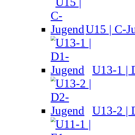
U15 | C-J
U13-1 |
U13-2 |