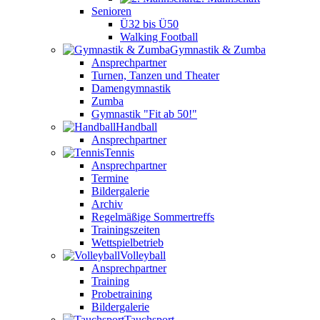
Senioren
Ü32 bis Ü50
Walking Football
Gymnastik & Zumba
Ansprechpartner
Turnen, Tanzen und Theater
Damengymnastik
Zumba
Gymnastik "Fit ab 50!"
Handball
Ansprechpartner
Tennis
Ansprechpartner
Termine
Bildergalerie
Archiv
Regelmäßige Sommertreffs
Trainingszeiten
Wettspielbetrieb
Volleyball
Ansprechpartner
Training
Probetraining
Bildergalerie
Tauchsport