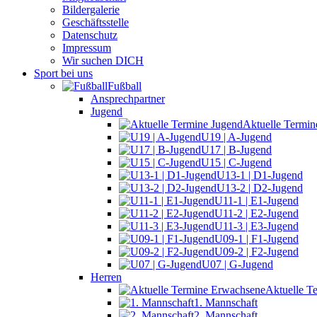
Bildergalerie
Geschäftsstelle
Datenschutz
Impressum
Wir suchen DICH
Sport bei uns
Fußball
Ansprechpartner
Jugend
Aktuelle Termin
U19 | A-Jugend
U17 | B-Jugend
U15 | C-Jugend
U13-1 | D1-Jugend
U13-2 | D2-Jugend
U11-1 | E1-Jugend
U11-2 | E2-Jugend
U11-3 | E3-Jugend
U09-1 | F1-Jugend
U09-2 | F2-Jugend
U07 | G-Jugend
Herren
Aktuelle T
1. Mannschaft
2. Mannschaft