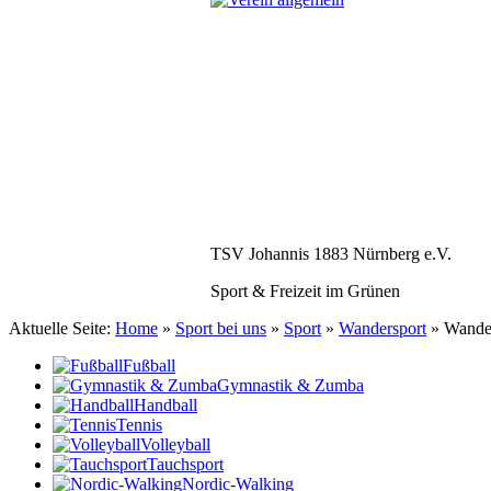
TSV Johannis 1883 Nürnberg e.V.
Sport & Freizeit im Grünen
Aktuelle Seite:
Home
»
Sport bei uns
»
Sport
»
Wandersport
»
Wander
Fußball
Gymnastik & Zumba
Handball
Tennis
Volleyball
Tauchsport
Nordic-Walking