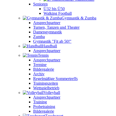
Senioren
Ü32 bis Ü50
Walking Football
Gymnastik & Zumba
Ansprechpartner
Turnen, Tanzen und Theater
Damengymnastik
Zumba
Gymnastik "Fit ab 50!"
Handball
Ansprechpartner
Tennis
Ansprechpartner
Termine
Bildergalerie
Archiv
Regelmäßige Sommertreffs
Trainingszeiten
Wettspielbetrieb
Volleyball
Ansprechpartner
Training
Probetraining
Bildergalerie
Tauchsport