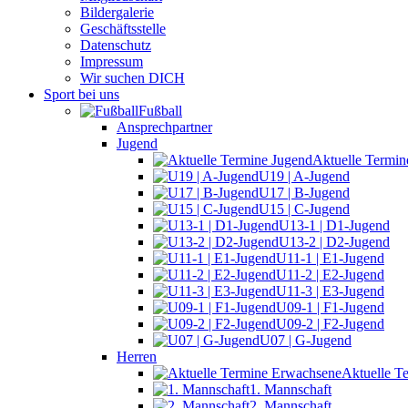
Bildergalerie
Geschäftsstelle
Datenschutz
Impressum
Wir suchen DICH
Sport bei uns
Fußball
Ansprechpartner
Jugend
Aktuelle Termin
U19 | A-Jugend
U17 | B-Jugend
U15 | C-Jugend
U13-1 | D1-Jugend
U13-2 | D2-Jugend
U11-1 | E1-Jugend
U11-2 | E2-Jugend
U11-3 | E3-Jugend
U09-1 | F1-Jugend
U09-2 | F2-Jugend
U07 | G-Jugend
Herren
Aktuelle T
1. Mannschaft
2. Mannschaft