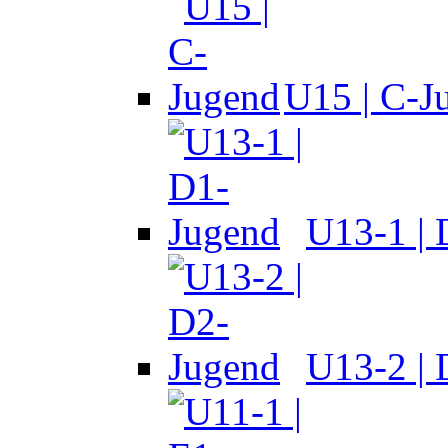
U15 | C-J
U13-1 |
U13-2 |