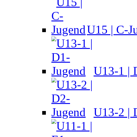
U15 | C-J
U13-1 |
U13-2 |