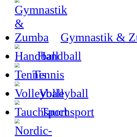
Gymnastik & 
Handball
Tennis
Volleyball
Tauchsport