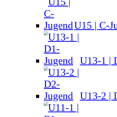
U15 | C-J
U13-1 |
U13-2 |