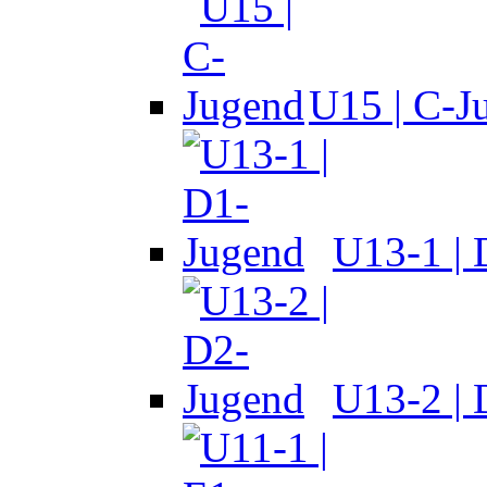
U15 | C-J
U13-1 |
U13-2 |