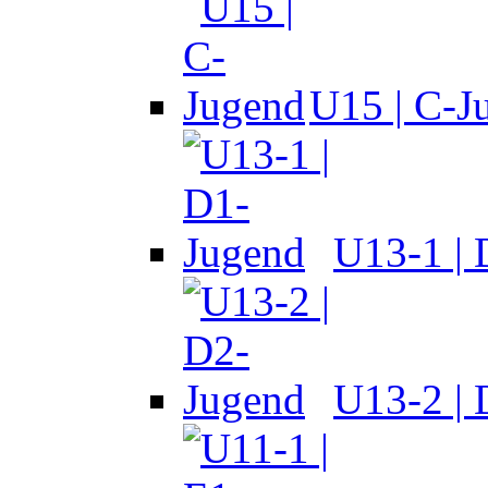
U15 | C-J
U13-1 |
U13-2 |