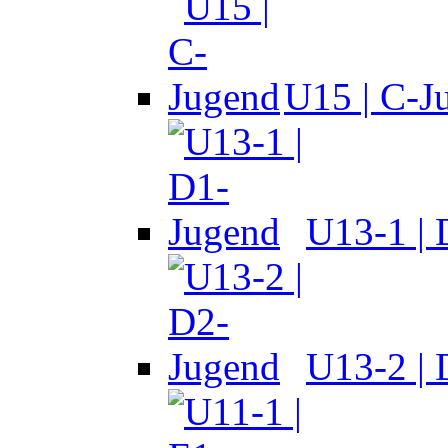
U15 | C-J
U13-1 |
U13-2 |