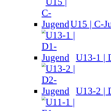
U15 | C-J
U13-1 |
U13-2 |