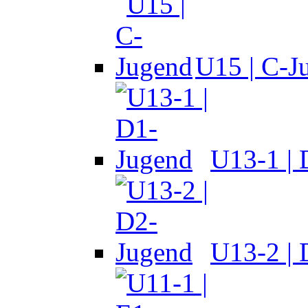
U15 | C-J
U13-1 |
U13-2 |