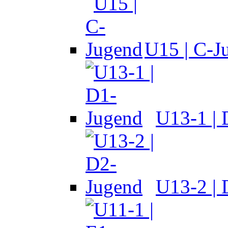
U15 | C-J
U13-1 |
U13-2 |