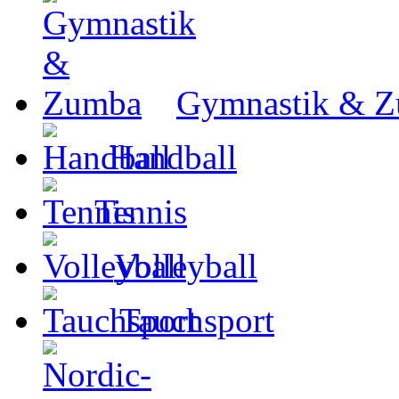
Gymnastik & 
Handball
Tennis
Volleyball
Tauchsport