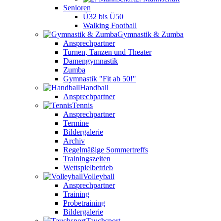
Senioren
Ü32 bis Ü50
Walking Football
Gymnastik & Zumba
Ansprechpartner
Turnen, Tanzen und Theater
Damengymnastik
Zumba
Gymnastik "Fit ab 50!"
Handball
Ansprechpartner
Tennis
Ansprechpartner
Termine
Bildergalerie
Archiv
Regelmäßige Sommertreffs
Trainingszeiten
Wettspielbetrieb
Volleyball
Ansprechpartner
Training
Probetraining
Bildergalerie
Tauchsport