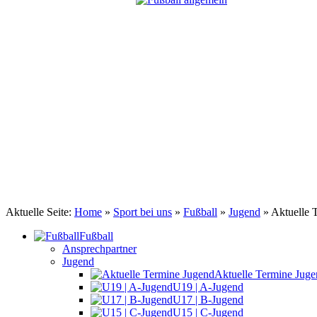
TSV Johannis 1883 Nürnberg e.V.
Kick it like ...
Aktuelle Seite:
Home
»
Sport bei uns
»
Fußball
»
Jugend
»
Aktuelle 
Fußball
Ansprechpartner
Jugend
Aktuelle Termine Jug
U19 | A-Jugend
U17 | B-Jugend
U15 | C-Jugend