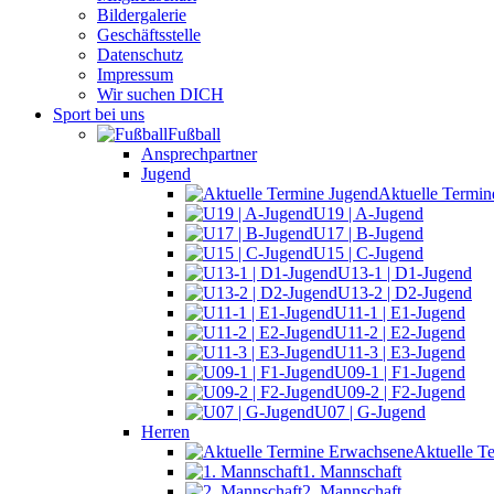
Bildergalerie
Geschäftsstelle
Datenschutz
Impressum
Wir suchen DICH
Sport bei uns
Fußball
Ansprechpartner
Jugend
Aktuelle Termin
U19 | A-Jugend
U17 | B-Jugend
U15 | C-Jugend
U13-1 | D1-Jugend
U13-2 | D2-Jugend
U11-1 | E1-Jugend
U11-2 | E2-Jugend
U11-3 | E3-Jugend
U09-1 | F1-Jugend
U09-2 | F2-Jugend
U07 | G-Jugend
Herren
Aktuelle T
1. Mannschaft
2. Mannschaft