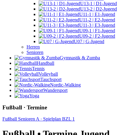
U13-1 | D1-Jugend
U13-2 | D2-Jugend
U11-1 | E1-Jugend
U11-2 | E2-Jugend
U11-3 | E3-Jugend
U09-1 | F1-Jugend
U09-2 | F2-Jugend
U07 | G-Jugend
Herren
Senioren
Gymnastik & Zumba
Handball
Tennis
Volleyball
Tauchsport
Nordic-Walking
Wandersport
Yoga
Fußball · Termine
Fußball Senioren A · Spielplan BZL 1
Fußball • Termine Jugend