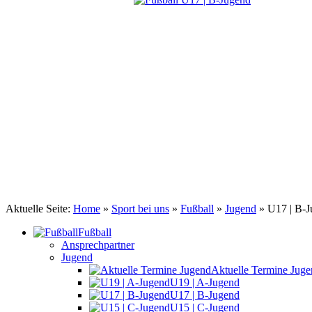
TSV Johannis 1883 Nürnberg e.V.
Fußball B-Jugend
Aktuelle Seite:
Home
»
Sport bei uns
»
Fußball
»
Jugend
»
U17 | B-
Fußball
Ansprechpartner
Jugend
Aktuelle Termine Jug
U19 | A-Jugend
U17 | B-Jugend
U15 | C-Jugend