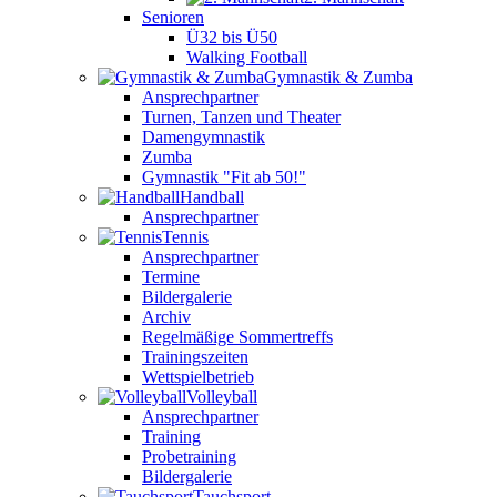
Senioren
Ü32 bis Ü50
Walking Football
Gymnastik & Zumba
Ansprechpartner
Turnen, Tanzen und Theater
Damengymnastik
Zumba
Gymnastik "Fit ab 50!"
Handball
Ansprechpartner
Tennis
Ansprechpartner
Termine
Bildergalerie
Archiv
Regelmäßige Sommertreffs
Trainingszeiten
Wettspielbetrieb
Volleyball
Ansprechpartner
Training
Probetraining
Bildergalerie
Tauchsport