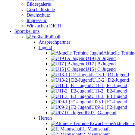
Bildergalerie
Geschäftsstelle
Datenschutz
Impressum
Wir suchen DICH
Sport bei uns
Fußball
Ansprechpartner
Jugend
Aktuelle Termin
U19 | A-Jugend
U17 | B-Jugend
U15 | C-Jugend
U13-1 | D1-Jugend
U13-2 | D2-Jugend
U11-1 | E1-Jugend
U11-2 | E2-Jugend
U11-3 | E3-Jugend
U09-1 | F1-Jugend
U09-2 | F2-Jugend
U07 | G-Jugend
Herren
Aktuelle T
1. Mannschaft
2. Mannschaft