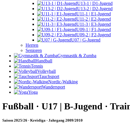
U13-1 | D1-Jugend
U13-2 | D2-Jugend
U11-1 | E1-Jugend
U11-2 | E2-Jugend
U11-3 | E3-Jugend
U09-1 | F1-Jugend
U09-2 | F2-Jugend
U07 | G-Jugend
Herren
Senioren
Gymnastik & Zumba
Handball
Tennis
Volleyball
Tauchsport
Nordic-Walking
Wandersport
Yoga
Fußball · U17 | B-Jugend · Trai
Saison 2025/26 · Kreisliga · Jahrgang 2009/2010