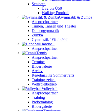
Senioren
Ü32 bis Ü50
Walking Football
Gymnastik & Zumba
Ansprechpartner
Turnen, Tanzen und Theater
Damengymnastik
Zumba
Gymnastik "Fit ab 50!"
Handball
Ansprechpartner
Tennis
Ansprechpartner
Termine
Bildergalerie
Archiv
Regelmäßige Sommertreffs
Trainingszeiten
Wettspielbetrieb
Volleyball
Ansprechpartner
Training
Probetraining
Bildergalerie
Tauchsport