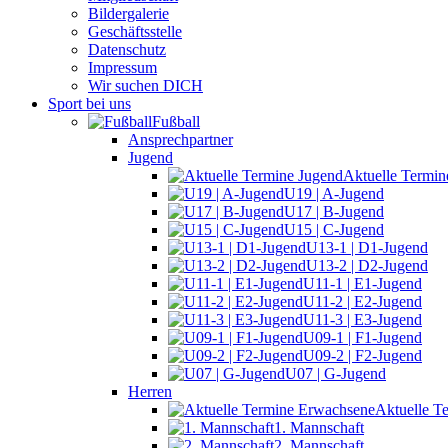
Bildergalerie
Geschäftsstelle
Datenschutz
Impressum
Wir suchen DICH
Sport bei uns
Fußball
Ansprechpartner
Jugend
Aktuelle Termin
U19 | A-Jugend
U17 | B-Jugend
U15 | C-Jugend
U13-1 | D1-Jugend
U13-2 | D2-Jugend
U11-1 | E1-Jugend
U11-2 | E2-Jugend
U11-3 | E3-Jugend
U09-1 | F1-Jugend
U09-2 | F2-Jugend
U07 | G-Jugend
Herren
Aktuelle T
1. Mannschaft
2. Mannschaft