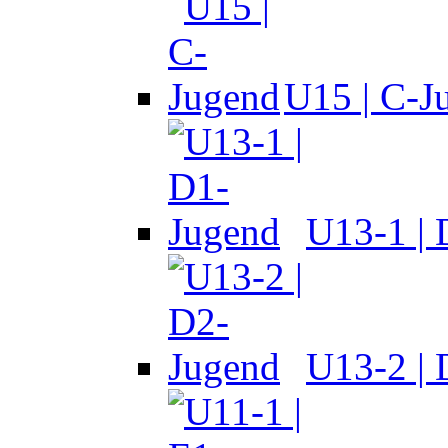
U15 | C-J
U13-1 |
U13-2 |