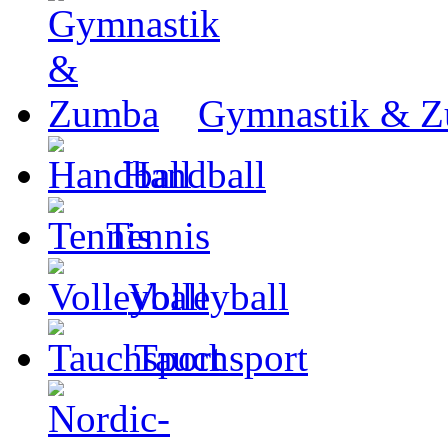
Gymnastik & 
Handball
Tennis
Volleyball
Tauchsport