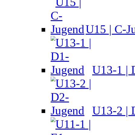
U15 | C-J
U13-1 |
U13-2 |