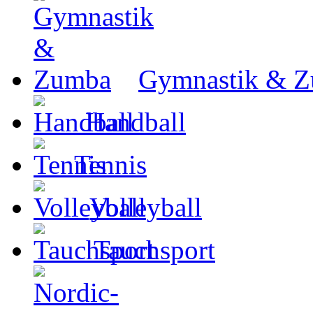
Gymnastik & 
Handball
Tennis
Volleyball
Tauchsport