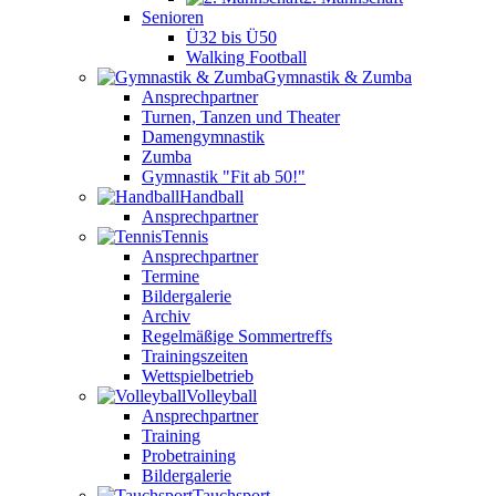
Senioren
Ü32 bis Ü50
Walking Football
Gymnastik & Zumba
Ansprechpartner
Turnen, Tanzen und Theater
Damengymnastik
Zumba
Gymnastik "Fit ab 50!"
Handball
Ansprechpartner
Tennis
Ansprechpartner
Termine
Bildergalerie
Archiv
Regelmäßige Sommertreffs
Trainingszeiten
Wettspielbetrieb
Volleyball
Ansprechpartner
Training
Probetraining
Bildergalerie
Tauchsport