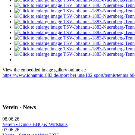
View the embedded image gallery online at:
https://www.johannis1883.de/sport-bei-uns/102-sport/tennis/tennis-b
Verein · News
08.06.26
Verein • Dino's BBQ & Wirtshaus
07.06.26