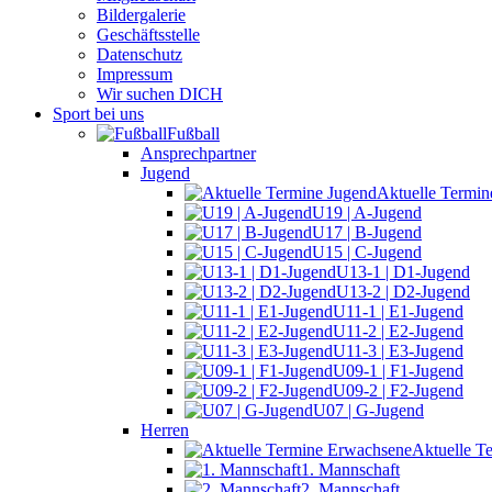
Bildergalerie
Geschäftsstelle
Datenschutz
Impressum
Wir suchen DICH
Sport bei uns
Fußball
Ansprechpartner
Jugend
Aktuelle Termin
U19 | A-Jugend
U17 | B-Jugend
U15 | C-Jugend
U13-1 | D1-Jugend
U13-2 | D2-Jugend
U11-1 | E1-Jugend
U11-2 | E2-Jugend
U11-3 | E3-Jugend
U09-1 | F1-Jugend
U09-2 | F2-Jugend
U07 | G-Jugend
Herren
Aktuelle T
1. Mannschaft
2. Mannschaft