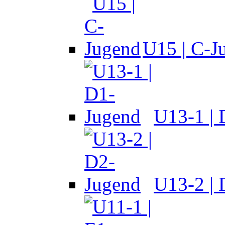
U15 | C-J
U13-1 |
U13-2 |