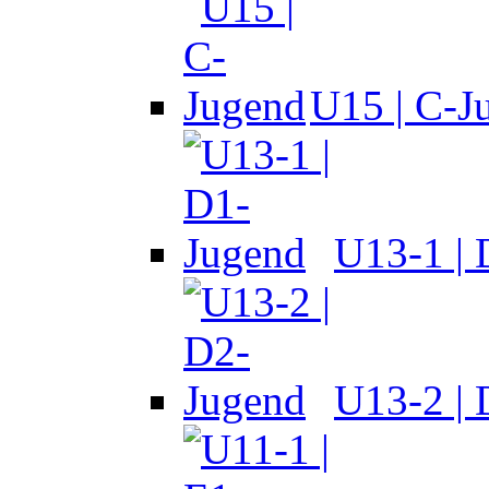
U15 | C-J
U13-1 |
U13-2 |