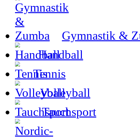
Gymnastik & 
Handball
Tennis
Volleyball
Tauchsport