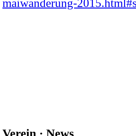
maiwanderung-2015.html#s
Verein · News