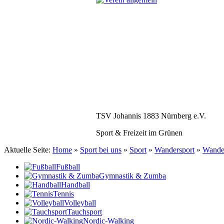
TSV Johannis 1883 Nürnberg e.V.
Sport & Freizeit im Grünen
Aktuelle Seite:
Home
»
Sport bei uns
»
Sport
»
Wandersport
»
Wander
Fußball
Gymnastik & Zumba
Handball
Tennis
Volleyball
Tauchsport
Nordic-Walking