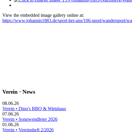
View the embedded image gallery online at:
https://www.johannis1883.de/sport-bei-uns/106-sport/wandersport/w
Verein · News
08.06.26
Verein • Dino's BBQ & Wirtshaus
07.06.26
Verein • Sonnwendfeier 2026
01.06.26
Verein • Vereinsheft 2/2026