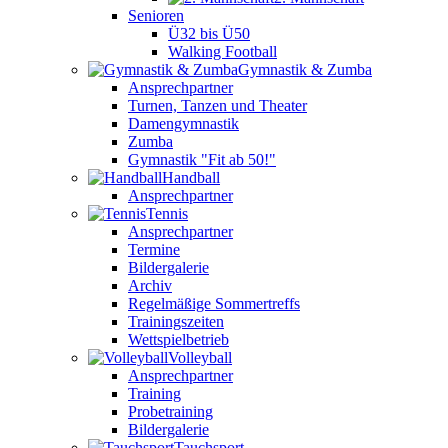
Senioren
Ü32 bis Ü50
Walking Football
Gymnastik & Zumba
Ansprechpartner
Turnen, Tanzen und Theater
Damengymnastik
Zumba
Gymnastik "Fit ab 50!"
Handball
Ansprechpartner
Tennis
Ansprechpartner
Termine
Bildergalerie
Archiv
Regelmäßige Sommertreffs
Trainingszeiten
Wettspielbetrieb
Volleyball
Ansprechpartner
Training
Probetraining
Bildergalerie
Tauchsport