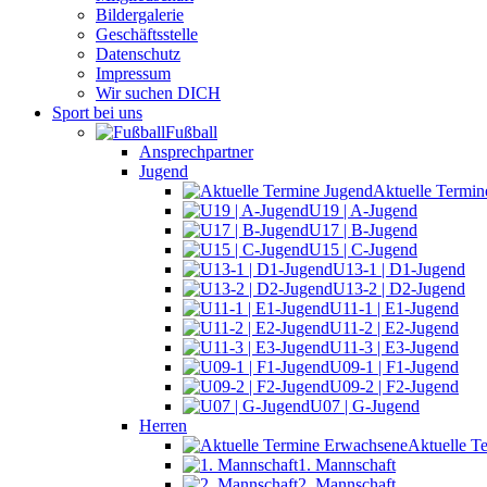
Bildergalerie
Geschäftsstelle
Datenschutz
Impressum
Wir suchen DICH
Sport bei uns
Fußball
Ansprechpartner
Jugend
Aktuelle Termin
U19 | A-Jugend
U17 | B-Jugend
U15 | C-Jugend
U13-1 | D1-Jugend
U13-2 | D2-Jugend
U11-1 | E1-Jugend
U11-2 | E2-Jugend
U11-3 | E3-Jugend
U09-1 | F1-Jugend
U09-2 | F2-Jugend
U07 | G-Jugend
Herren
Aktuelle T
1. Mannschaft
2. Mannschaft