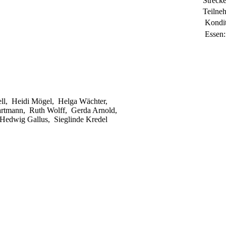
Streck
Teilne
Kondit
Essen:
ell, Heidi Mögel, Helga Wächter,
 Hartmann, Ruth Wolff, Gerda Arnold,
 Hedwig Gallus, Sieglinde Kredel