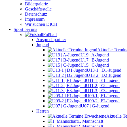
Bildergalerie
Geschäftsstelle
Datenschutz
Impressum
Wir suchen DICH
Sport bei uns
Fußball
Ansprechpartner
Jugend
Aktuelle Termin
U19 | A-Jugend
U17 | B-Jugend
U15 | C-Jugend
U13-1 | D1-Jugend
U13-2 | D2-Jugend
U11-1 | E1-Jugend
U11-2 | E2-Jugend
U11-3 | E3-Jugend
U09-1 | F1-Jugend
U09-2 | F2-Jugend
U07 | G-Jugend
Herren
Aktuelle T
1. Mannschaft
2. Mannschaft