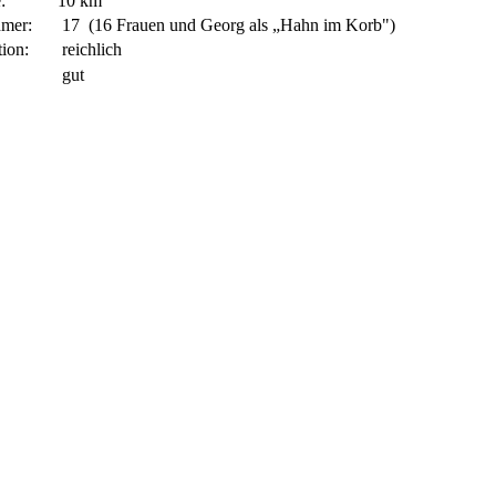
e:
10 km
hmer:
17 (16 Frauen und Georg als „Hahn im Korb")
ion:
reichlich
gut