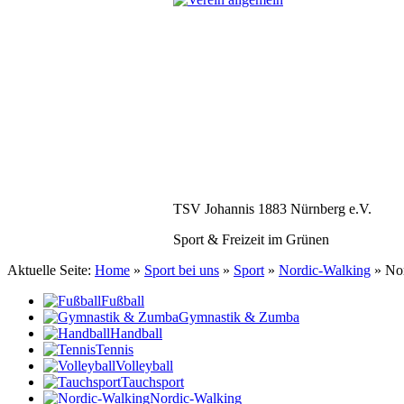
TSV Johannis 1883 Nürnberg e.V.
Sport & Freizeit im Grünen
Aktuelle Seite:
Home
»
Sport bei uns
»
Sport
»
Nordic-Walking
»
No
Fußball
Gymnastik & Zumba
Handball
Tennis
Volleyball
Tauchsport
Nordic-Walking