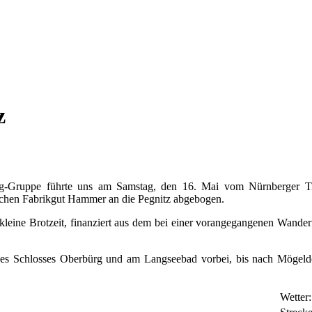
z
ng-Gruppe führte uns am Samstag, den 16. Mai vom Nürnberger Ti
schen Fabrikgut Hammer an die Pegnitz abgebogen.
 kleine Brotzeit, finanziert aus dem bei einer vorangegangenen Wande
des Schlosses Oberbürg und am Langseebad vorbei, bis nach Mögeldo
Wetter: