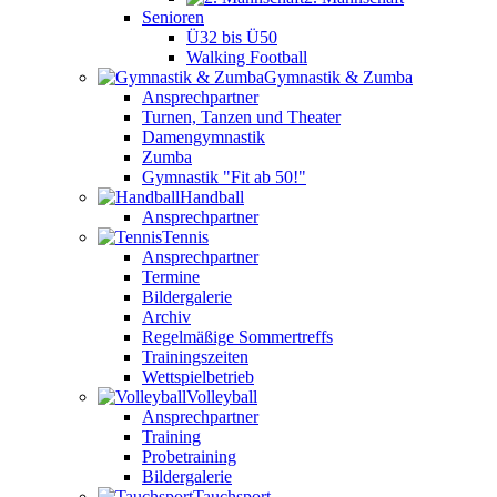
Senioren
Ü32 bis Ü50
Walking Football
Gymnastik & Zumba
Ansprechpartner
Turnen, Tanzen und Theater
Damengymnastik
Zumba
Gymnastik "Fit ab 50!"
Handball
Ansprechpartner
Tennis
Ansprechpartner
Termine
Bildergalerie
Archiv
Regelmäßige Sommertreffs
Trainingszeiten
Wettspielbetrieb
Volleyball
Ansprechpartner
Training
Probetraining
Bildergalerie
Tauchsport