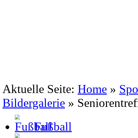
TSV Johannis 1883 Nürnberg e.V.
Tennis . Spiel . Satz . Sieg
Aktuelle Seite:
Home
»
Spo
Bildergalerie
»
Seniorentre
Fußball