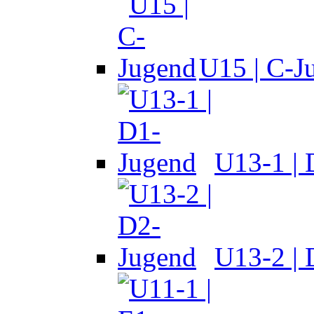
U15 | C-J
U13-1 |
U13-2 |