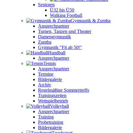
Senioren
Ü32 bis Ü50
Walking Football
Gymnastik & Zumba
Ansprechpartner
Turnen, Tanzen und Theater
Damengymnastik
Zumba
Gymnastik "Fit ab 50!"
Handball
Ansprechpartner
Tennis
Ansprechpartner
Termine
Bildergalerie
Archiv
Regelmäßige Sommertreffs
Trainingszeiten
Wettspielbetrieb
Volleyball
Ansprechpartner
Training
Probetraining
Bildergalerie
Tauchsport