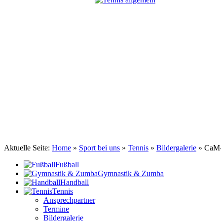
TSV Johannis 1883 Nürnberg e.V.
Tennis . Spiel . Satz . Sieg
Aktuelle Seite:
Home
»
Sport bei uns
»
Tennis
»
Bildergalerie
»
CaM-
Fußball
Gymnastik & Zumba
Handball
Tennis
Ansprechpartner
Termine
Bildergalerie