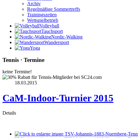
Archiv
Regelmäßige Sommertreffs
Trainingszeiten
Wettspielbetrieb
Volleyball
Tauchsport
Nordic-Walking
Wandersport
Yoga
Tennis · Termine
keine Termine!
18.03.2015
CaM-Indoor-Turnier 2015
Details