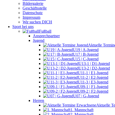
Bildergalerie
Geschäftsstelle
Datenschutz
Impressum
Wir suchen DICH
Sport bei uns
Fußball
Ansprechpartner
Jugend
Aktuelle Termin
U19 | A-Jugend
U17 | B-Jugend
U15 | C-Jugend
U13-1 | D1-Jugend
U13-2 | D2-Jugend
U11-1 | E1-Jugend
U11-2 | E2-Jugend
U11-3 | E3-Jugend
U09-1 | F1-Jugend
U09-2 | F2-Jugend
U07 | G-Jugend
Herren
Aktuelle T
1. Mannschaft
2. Mannschaft