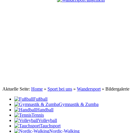
TSV Johannis 1883 Nürnberg e.V.
Wandersport ... auf zu neuen Gipfeln
Aktuelle Seite:
Home
»
Sport bei uns
»
Wandersport
»
Bildergalerie
Fußball
Gymnastik & Zumba
Handball
Tennis
Volleyball
Tauchsport
Nordic-Walking