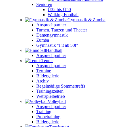
Senioren
Ü32 bis Ü50
Walking Football
Gymnastik & Zumba
Ansprechpartner
Turnen, Tanzen und Theater
Damengymnastik
Zumba
Gymnastik "Fit ab 50!"
Handball
Ansprechpartner
Tennis
Ansprechpartner
Termine
Bildergalerie
Archiv
Regelmäßige Sommertreffs
Trainingszeiten
Wettspielbetrieb
Volleyball
Ansprechpartner
Training
Probetraining
Bildergalerie
Tauchsport