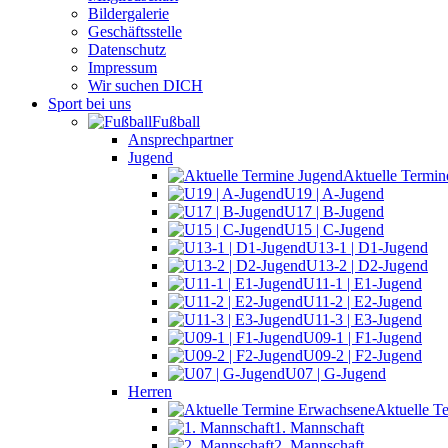
Bildergalerie
Geschäftsstelle
Datenschutz
Impressum
Wir suchen DICH
Sport bei uns
Fußball
Ansprechpartner
Jugend
Aktuelle Termin
U19 | A-Jugend
U17 | B-Jugend
U15 | C-Jugend
U13-1 | D1-Jugend
U13-2 | D2-Jugend
U11-1 | E1-Jugend
U11-2 | E2-Jugend
U11-3 | E3-Jugend
U09-1 | F1-Jugend
U09-2 | F2-Jugend
U07 | G-Jugend
Herren
Aktuelle T
1. Mannschaft
2. Mannschaft