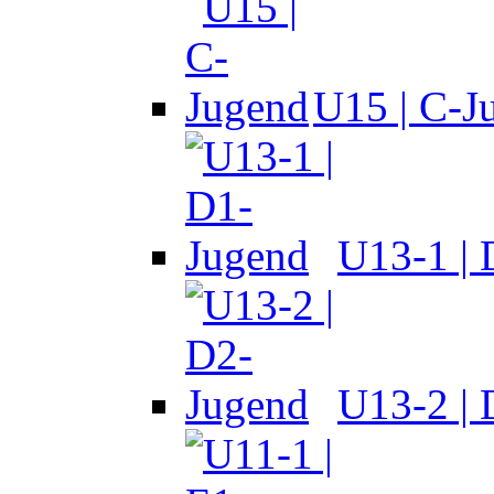
U15 | C-J
U13-1 |
U13-2 |