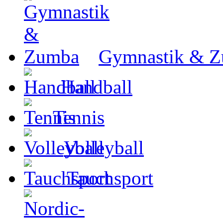
Gymnastik & 
Handball
Tennis
Volleyball
Tauchsport