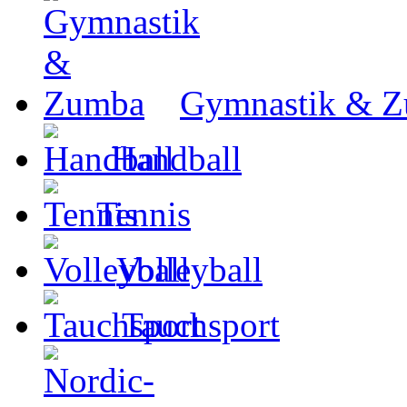
Gymnastik & 
Handball
Tennis
Volleyball
Tauchsport