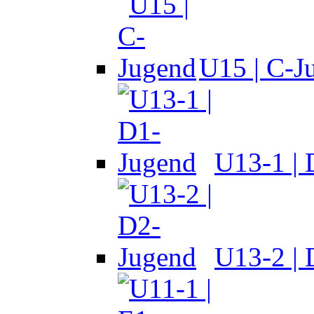
U15 | C-J
U13-1 |
U13-2 |