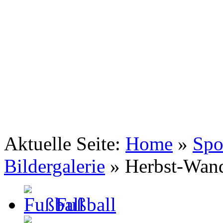
TSV Johannis 1883 Nürnberg e.V.
Wandersport ... auf zu neuen Gipfeln
Aktuelle Seite:
Home
»
Spo
Bildergalerie
»
Herbst-Wan
Fußball