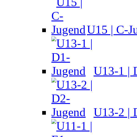
U15 | C-J
U13-1 |
U13-2 |