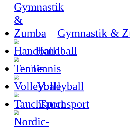
Gymnastik & 
Handball
Tennis
Volleyball
Tauchsport