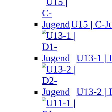
U15 | C-J
U13-1 |
U13-2 |