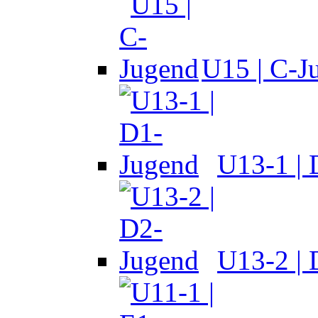
U15 | C-J
U13-1 |
U13-2 |