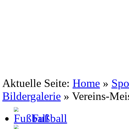
TSV Johannis 1883 Nürnberg e.V.
Tennis . Spiel . Satz . Sieg
Aktuelle Seite:
Home
»
Spo
Bildergalerie
»
Vereins-Mei
Fußball