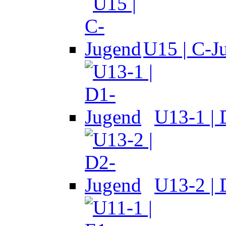
U15 | C-J
U13-1 |
U13-2 |