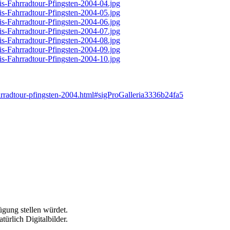
ahrradtour-pfingsten-2004.html#sigProGalleria3336b24fa5
ügung stellen würdet.
türlich Digitalbilder.