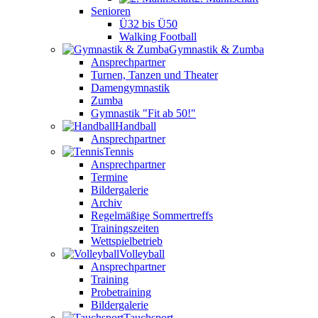
Senioren
Ü32 bis Ü50
Walking Football
Gymnastik & Zumba
Ansprechpartner
Turnen, Tanzen und Theater
Damengymnastik
Zumba
Gymnastik "Fit ab 50!"
Handball
Ansprechpartner
Tennis
Ansprechpartner
Termine
Bildergalerie
Archiv
Regelmäßige Sommertreffs
Trainingszeiten
Wettspielbetrieb
Volleyball
Ansprechpartner
Training
Probetraining
Bildergalerie
Tauchsport