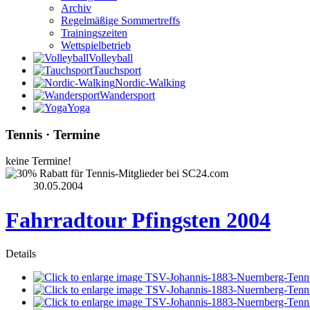
Archiv
Regelmäßige Sommertreffs
Trainingszeiten
Wettspielbetrieb
Volleyball
Tauchsport
Nordic-Walking
Wandersport
Yoga
Tennis · Termine
keine Termine!
30.05.2004
Fahrradtour Pfingsten 2004
Details