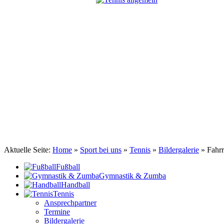
TSV Johannis 1883 Nürnberg e.V.
Tennis . Spiel . Satz . Sieg
Aktuelle Seite:
Home
»
Sport bei uns
»
Tennis
»
Bildergalerie
»
Fahrr
Fußball
Gymnastik & Zumba
Handball
Tennis
Ansprechpartner
Termine
Bildergalerie