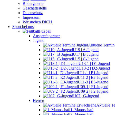
Bildergalerie
Geschäftsstelle
Datenschutz
Impressum
Wir suchen DICH
Sport bei uns
Fußball
Ansprechpartner
Jugend
Aktuelle Termin
U19 | A-Jugend
U17 | B-Jugend
U15 | C-Jugend
U13-1 | D1-Jugend
U13-2 | D2-Jugend
U11-1 | E1-Jugend
U11-2 | E2-Jugend
U11-3 | E3-Jugend
U09-1 | F1-Jugend
U09-2 | F2-Jugend
U07 | G-Jugend
Herren
Aktuelle T
1. Mannschaft
2. Mannschaft