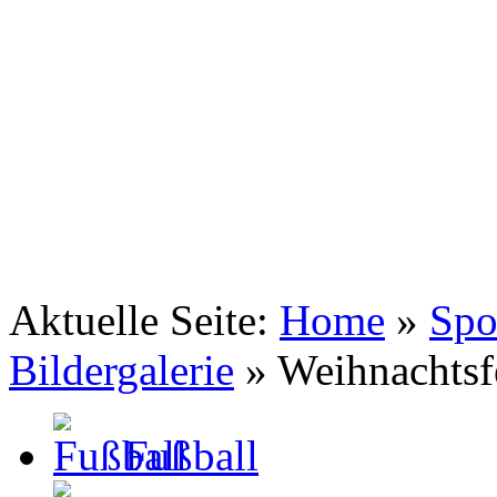
TSV Johannis 1883 Nürnberg e.V.
Tennis . Spiel . Satz . Sieg
Aktuelle Seite:
Home
»
Spo
Bildergalerie
»
Weihnachtsf
Fußball