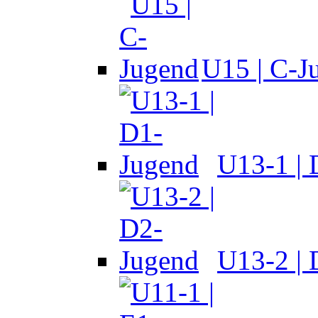
U15 | C-J
U13-1 |
U13-2 |