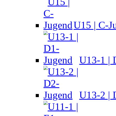
U15 | C-J
U13-1 |
U13-2 |