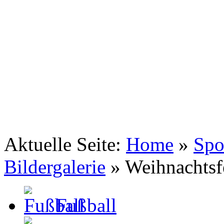
TSV Johannis 1883 Nürnberg e.V.
Tennis . Spiel . Satz . Sieg
Aktuelle Seite:
Home
»
Spo
Bildergalerie
»
Weihnachtsf
Fußball