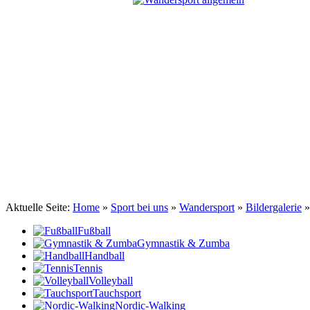
TSV Johannis 1883 Nürnberg e.V.
Wandersport ... auf zu neuen Gipfeln
Aktuelle Seite:
Home
»
Sport bei uns
»
Wandersport
»
Bildergalerie
Fußball
Gymnastik & Zumba
Handball
Tennis
Volleyball
Tauchsport
Nordic-Walking