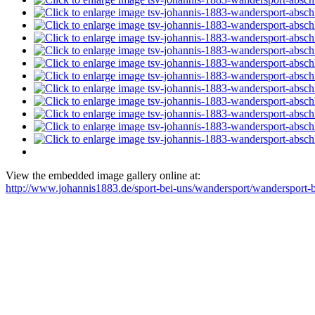
View the embedded image gallery online at:
http://www.johannis1883.de/sport-bei-uns/wandersport/wandersport-