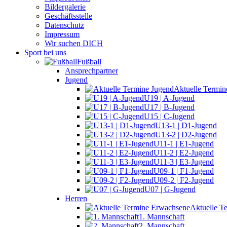
Bildergalerie
Geschäftsstelle
Datenschutz
Impressum
Wir suchen DICH
Sport bei uns
Fußball
Ansprechpartner
Jugend
Aktuelle Termin
U19 | A-Jugend
U17 | B-Jugend
U15 | C-Jugend
U13-1 | D1-Jugend
U13-2 | D2-Jugend
U11-1 | E1-Jugend
U11-2 | E2-Jugend
U11-3 | E3-Jugend
U09-1 | F1-Jugend
U09-2 | F2-Jugend
U07 | G-Jugend
Herren
Aktuelle T
1. Mannschaft
2. Mannschaft