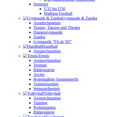
Senioren
Ü32 bis Ü50
Walking Football
Gymnastik & Zumba
Ansprechpartner
Turnen, Tanzen und Theater
Damengymnastik
Zumba
Gymnastik "Fit ab 50!"
Handball
Ansprechpartner
Tennis
Ansprechpartner
Termine
Bildergalerie
Archiv
Regelmäßige Sommertreffs
Trainingszeiten
Wettspielbetrieb
Volleyball
Ansprechpartner
Training
Probetraining
Bildergalerie
Tauchsport