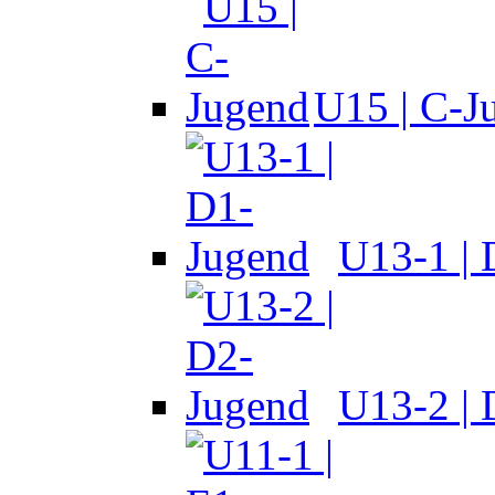
U15 | C-J
U13-1 |
U13-2 |